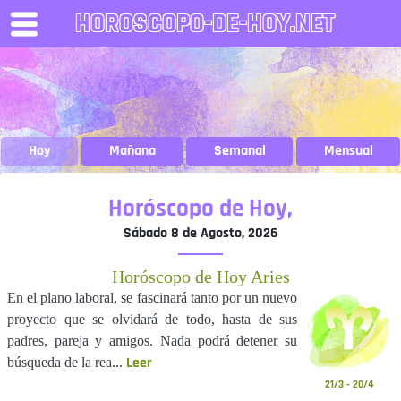
HOROSCOPO-DE-HOY.NET
Hoy
Mañana
Semanal
Mensual
Horóscopo de Hoy,
Sábado 8 de Agosto, 2026
Horóscopo de Hoy Aries
En el plano laboral, se fascinará tanto por un nuevo
proyecto que se olvidará de todo, hasta de sus
padres, pareja y amigos. Nada podrá detener su
Leer
búsqueda de la rea...
21/3 - 20/4